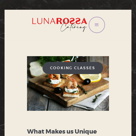
HOME
CONGRESSI E
CONVEGNI
EVENTI
COOKING CLASSES
IL TRAM
LISTINO
CONTATTI
PRIVACY POLICY
What Makes us Unique