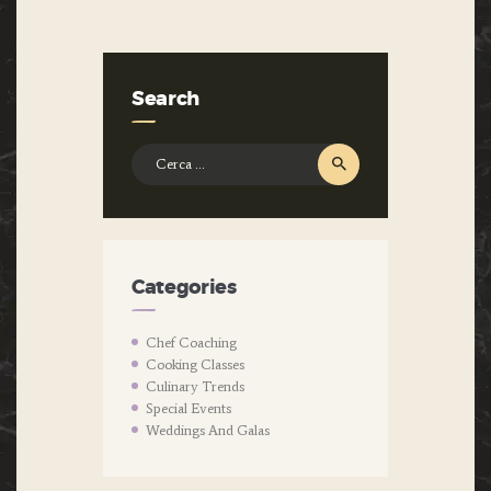
Search
Ricerca
per:
Categories
Chef Coaching
Cooking Classes
Culinary Trends
Special Events
Weddings And Galas