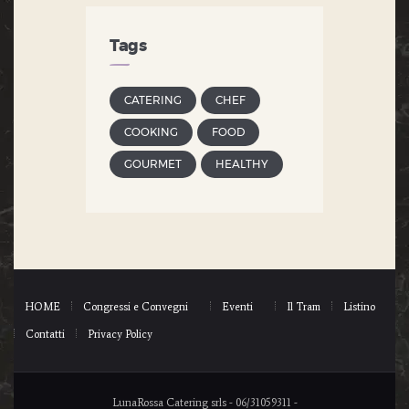
Tags
CATERING
CHEF
COOKING
FOOD
GOURMET
HEALTHY
HOME
Congressi e Convegni
Eventi
Il Tram
Listino
Contatti
Privacy Policy
LunaRossa Catering srls - 06/31059311 -