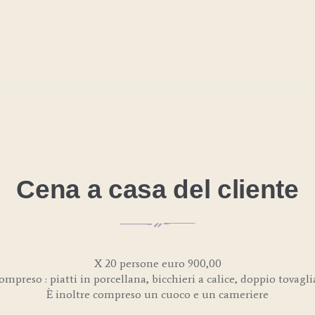
HOME
CONGRESSI E
CONVEGNI
EVENTI
IL TRAM
LISTINO
Cena a casa del cliente
CONTATTI
PRIVACY POLICY
X 20 persone euro 900,00
ompreso : piatti in porcellana, bicchieri a calice, doppio tovagli
È inoltre compreso un cuoco e un cameriere