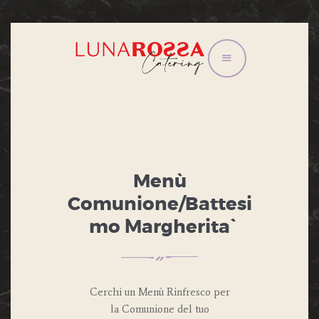
HOME
CONGRESSI E
CONVEGNI
EVENTI
IL TRAM
Menù
LISTINO
Comunione/Battesi
CONTATTI
mo ``Margherita``
PRIVACY POLICY
Cerchi un Menù Rinfresco per
la Comunione del tuo