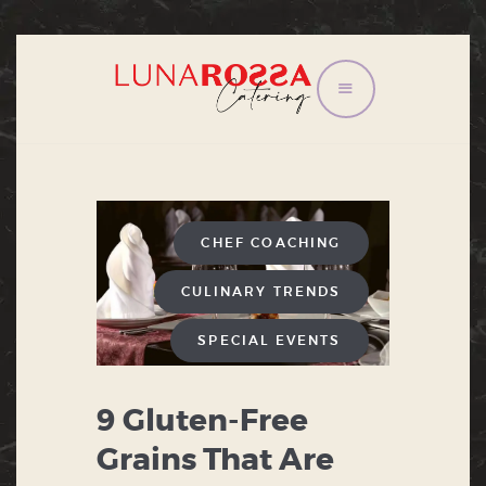
HOME
CONGRESSI E
CONVEGNI
EVENTI
CHEF COACHING
IL TRAM
CULINARY TRENDS
LISTINO
CONTATTI
SPECIAL EVENTS
PRIVACY POLICY
9 Gluten-Free
Grains That Are