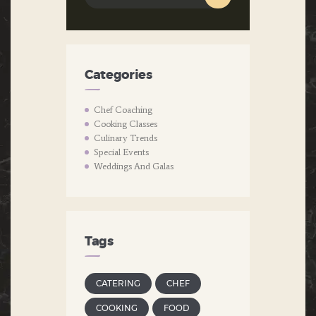
per:
Categories
Chef Coaching
Cooking Classes
Culinary Trends
Special Events
Weddings And Galas
Tags
CATERING
CHEF
COOKING
FOOD