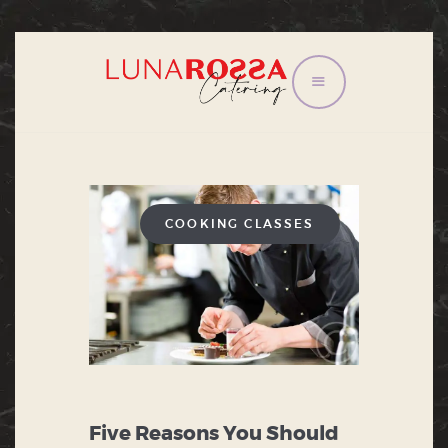
HOME
CONGRESSI E
CONVEGNI
EVENTI
COOKING CLASSES
IL TRAM
LISTINO
CONTATTI
PRIVACY POLICY
Five Reasons You Should