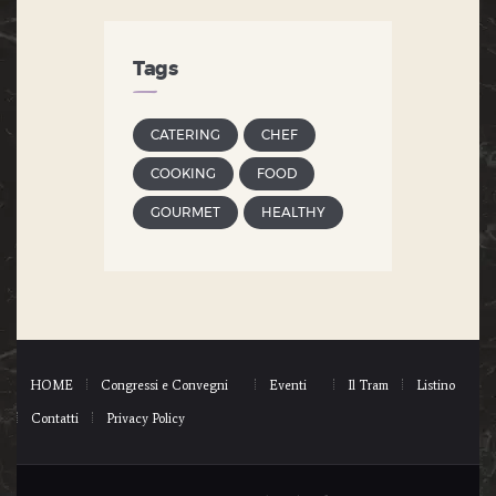
Tags
CATERING
CHEF
COOKING
FOOD
GOURMET
HEALTHY
HOME
Congressi e Convegni
Eventi
Il Tram
Listino
Contatti
Privacy Policy