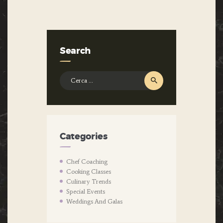
Search
Ricerca
per:
Categories
Chef Coaching
Cooking Classes
Culinary Trends
Special Events
Weddings And Galas