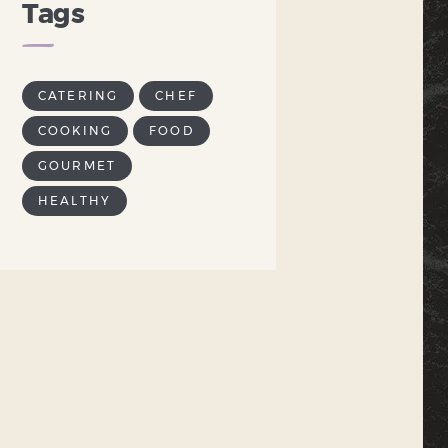
Tags
CATERING
CHEF
COOKING
FOOD
GOURMET
HEALTHY