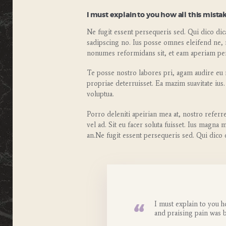
I must explain to you how all this mista
Ne fugit essent persequeris sed. Qui dico di
sadipscing no. Ius posse omnes eleifend ne, 
nonumes reformidans sit, et eam aperiam per
Te posse nostro labores pri, agam audire eu m
propriae deterruisset. Ea mazim suavitate ius.
voluptua.
Porro deleniti apeirian mea at, nostro referr
vel ad. Sit eu facer soluta fuisset. Ius magna
an.Ne fugit essent persequeris sed. Qui dico
I must explain to you h
and praising pain was 