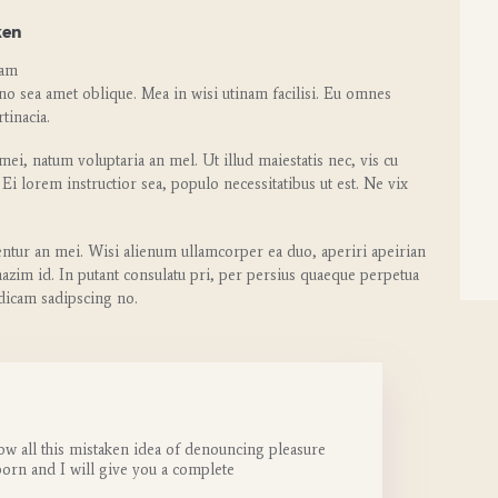
ken
cam
no sea amet oblique. Mea in wisi utinam facilisi. Eu omnes
tinacia.
ei, natum voluptaria an mel. Ut illud maiestatis nec, vis cu
 Ei lorem instructior sea, populo necessitatibus ut est. Ne vix
entur an mei. Wisi alienum ullamcorper ea duo, aperiri apeirian
 mazim id. In putant consulatu pri, per persius quaeque perpetua
 dicam sadipscing no.
ow all this mistaken idea of denouncing pleasure
born and I will give you a complete