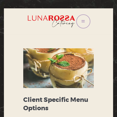
HOME
CONGRESSI E
CONVEGNI
EVENTI
IL TRAM
LISTINO
CONTATTI
PRIVACY POLICY
Client Specific Menu
Options