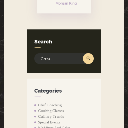
Morgan King
Search
Ricerca
per:
Categories
Chef Coaching
Cooking Classes
Culinary Trends
Special Events
Weddings And Galas