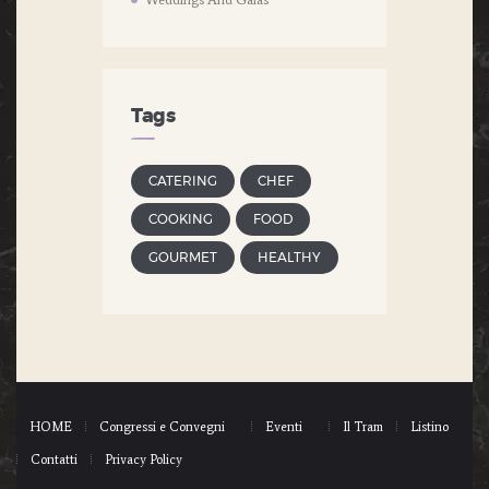
Tags
CATERING
CHEF
COOKING
FOOD
GOURMET
HEALTHY
HOME
Congressi e Convegni
Eventi
Il Tram
Listino
Contatti
Privacy Policy