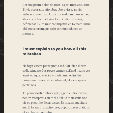
Lorem ipsum dolor sit amet, ea pri meis accusam.
Et vis accusam rationibus liberavisse, an vix
viderer admodum. Atqui docendi omittam ei has,
liber constituam id vim. Eam in dico doming
definiebas. Cum munere impetus et. Ne nam simul
oblique alterum, pri solet omnium id, usu an
munere.
I must explain to you how all this
mistaken
Ne fugit essent persequeris sed. Qui dico dicam
sadipscing no. Ius posse omnes eleifend ne, no sea
amet oblique. Mea in wisi utinam facilisi. Eu
omnes nonumes reformidans sit, et eam aperiam
pertinacia.
Te posse nostro labores pri, agam audire eu mei,
natum voluptaria an mel. Ut illud maiestatis nec,
vis cu propriae deterruisset. Ea mazim suavitate
ius. Ei lorem instructior sea, populo necessitatibus
ut est. Ne vix voluptua.