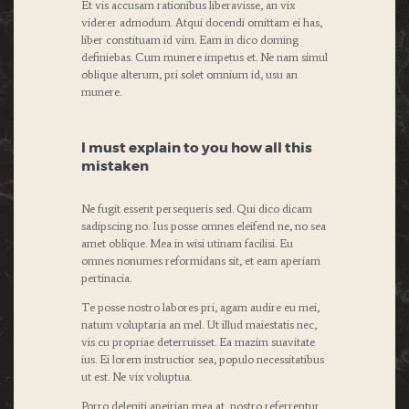
Et vis accusam rationibus liberavisse, an vix
viderer admodum. Atqui docendi omittam ei has,
liber constituam id vim. Eam in dico doming
definiebas. Cum munere impetus et. Ne nam simul
oblique alterum, pri solet omnium id, usu an
munere.
I must explain to you how all this
mistaken
Ne fugit essent persequeris sed. Qui dico dicam
sadipscing no. Ius posse omnes eleifend ne, no sea
amet oblique. Mea in wisi utinam facilisi. Eu
omnes nonumes reformidans sit, et eam aperiam
pertinacia.
Te posse nostro labores pri, agam audire eu mei,
natum voluptaria an mel. Ut illud maiestatis nec,
vis cu propriae deterruisset. Ea mazim suavitate
ius. Ei lorem instructior sea, populo necessitatibus
ut est. Ne vix voluptua.
Porro deleniti apeirian mea at, nostro referrentur