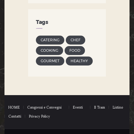
Tags
CATERING
CHEF
COOKING
FOOD
GOURMET
HEALTHY
HOME
Congressi e Convegni
Eventi
Il Tram
Listino
Contatti
Privacy Policy