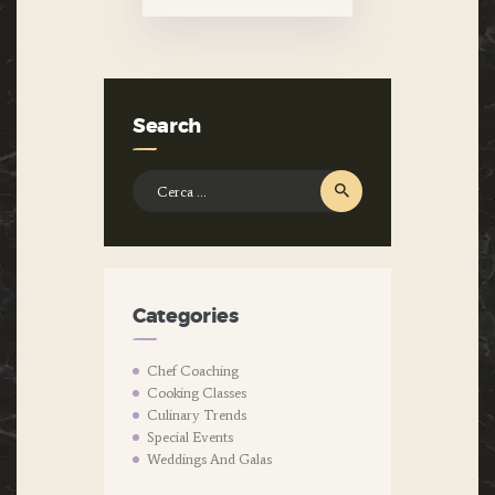
Search
Ricerca
per:
Categories
Chef Coaching
Cooking Classes
Culinary Trends
Special Events
Weddings And Galas