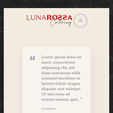
HOME
CONGRESSI E
CONVEGNI
EVENTI
Lorem ipsum dolor sit
amet, consectetuer
IL TRAM
adipiscing elit, sed
LISTINO
diam nonummy nibh
CONTATTI
euismod tincidunt ut
laoreet dolore magna
PRIVACY POLICY
aliquam erat volutpat.
Ut wisi enim ad
minim veniam, quis…”
Lucinda d.