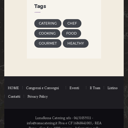
Tags
CATERING
CHEF
COOKING
FOOD
GOURMET
HEALTHY
HOME
Congressi e Convegni
Eventi
Il Tram
Listino
Contatti
Privacy Policy
LunaRossa Catering srls - 06/31059311 -
info@romacatering.it Piva e CF 16868441003,- REA