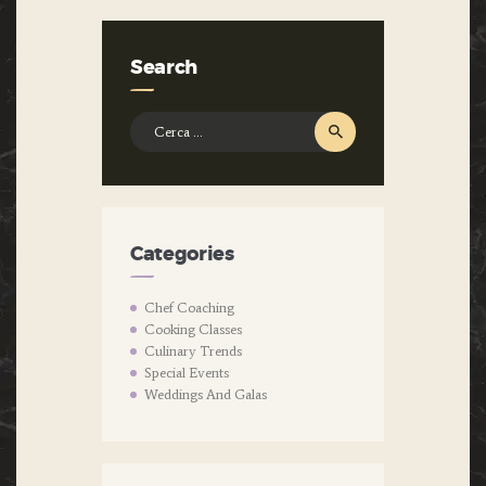
Search
Ricerca
per:
Categories
Chef Coaching
Cooking Classes
Culinary Trends
Special Events
Weddings And Galas